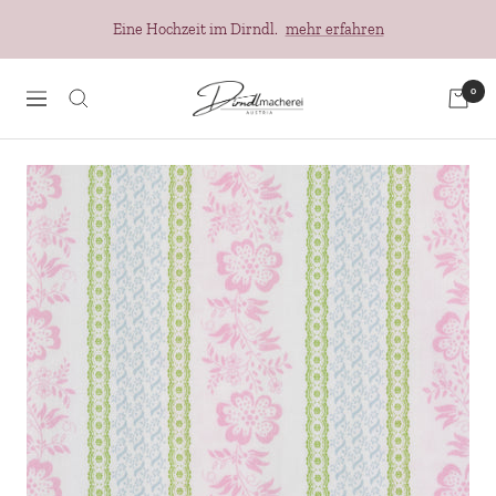
Direkt
Eine Hochzeit im Dirndl.
mehr erfahren
zum
Inhalt
Dirndlmacherei
0
Navigation
Austria