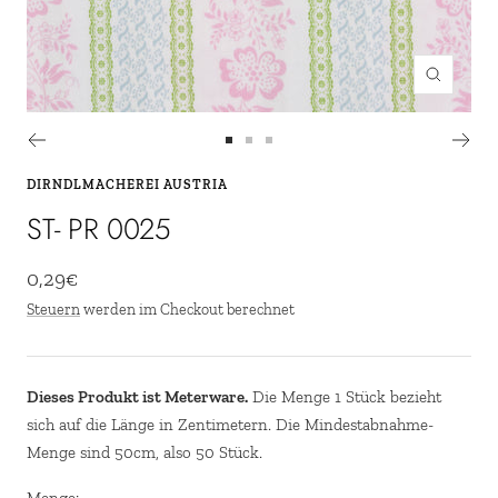
Zoom
Zur
Zur
Zur
Slide
Slide
Slide
DIRNDLMACHEREI AUSTRIA
1
2
3
ST- PR 0025
gehen
gehen
gehen
Angebotspreis
0,29€
Steuern
werden im Checkout berechnet
Dieses Produkt ist Meterware.
Die Menge 1 Stück bezieht
sich auf die Länge in Zentimetern. Die Mindestabnahme-
Menge sind 50cm, also 50 Stück.
Menge: