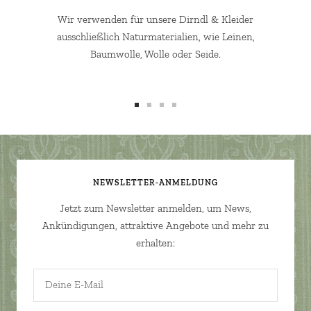
Wir verwenden für unsere Dirndl & Kleider
ausschließlich Naturmaterialien, wie Leinen,
Baumwolle, Wolle oder Seide.
Zur
Zur
Zur
Zur
Slide
Slide
Slide
Slide
1
2
3
4
gehen
gehen
gehen
gehen
NEWSLETTER-ANMELDUNG
Jetzt zum Newsletter anmelden, um News,
Ankündigungen, attraktive Angebote und mehr zu
erhalten:
Deine E-Mail