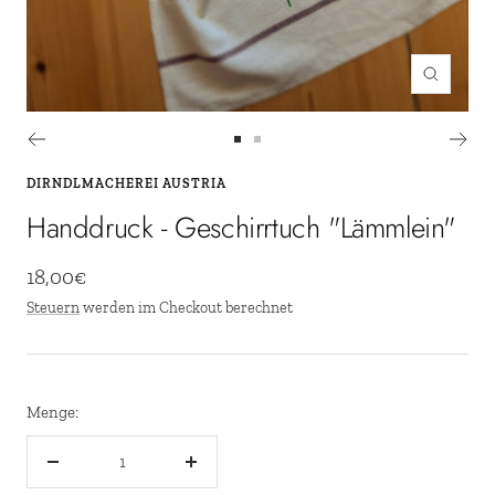
Zoom
Zur
Zur
Slide
Slide
DIRNDLMACHEREI AUSTRIA
1
2
Handdruck - Geschirrtuch "Lämmlein"
gehen
gehen
Angebotspreis
18,00€
Steuern
werden im Checkout berechnet
Menge:
Menge
Menge