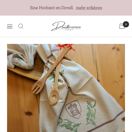
Direkt
Eine Hochzeit im Dirndl.
mehr erfahren
zum
Inhalt
Dirndlmacherei
0
Navigation
Austria