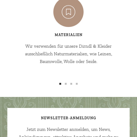
MATERIALIEN
Wir verwenden für unsere Dirndl & Kleider
ausschließlich Naturmaterialien, wie Leinen,
Baumwolle, Wolle oder Seide.
Zur
Zur
Zur
Zur
Slide
Slide
Slide
Slide
1
2
3
4
gehen
gehen
gehen
gehen
NEWSLETTER-ANMELDUNG
Jetzt zum Newsletter anmelden, um News,