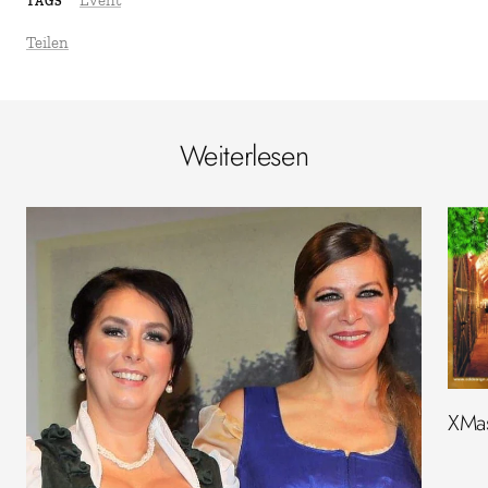
Event
TAGS
Teilen
Weiterlesen
XMas