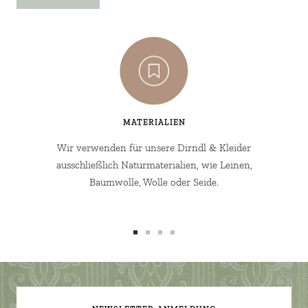
MATERIALIEN
Wir verwenden für unsere Dirndl & Kleider
ausschließlich Naturmaterialien, wie Leinen,
Baumwolle, Wolle oder Seide.
Zur
Zur
Zur
Zur
Slide
Slide
Slide
Slide
1
2
3
4
gehen
gehen
gehen
gehen